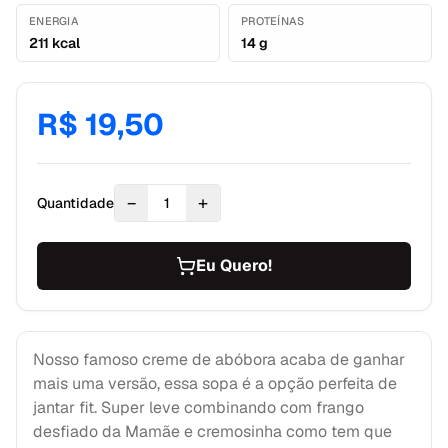
ENERGIA
PROTEÍNAS
211 kcal
14 g
R$ 19,50
−
+
Quantidade
1
Eu Quero!
Nosso famoso creme de abóbora acaba de ganhar
mais uma versão, essa sopa é a opção perfeita de
jantar fit. Super leve combinando com frango
desfiado da Mamãe e cremosinha como tem que