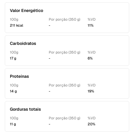
Valor Energético
100g
Por porção (350 g)
%VD
211 kcal
-
11%
Carboidratos
100g
Por porção (350 g)
%VD
17 g
-
6%
Proteínas
100g
Por porção (350 g)
%VD
14 g
-
19%
Gorduras totais
100g
Por porção (350 g)
%VD
11 g
-
20%