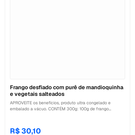
embalagem, se for aquecer mais de uma porção NÃO
some os tempos. 4. Agora é só me abrir, servir e aproveitar
sua refeição saudável. *ATENÇÃO especial para os doces
que tem tempo de aquecimento mais curto (30 segundos),
aquecê-los individualmente.
Frango desfiado com purê de mandioquinha
e vegetais salteados
APROVEITE os benefícios, produto ultra congelado e
embalado a vácuo. CONTÉM 300g: 100g de frango
desfiado + 100g de purê de mandioquinha + 100g de
vegetais salteados. CONSERVAÇÃO Geladeira: 6 dias após
descongelamento. Freezer: 180 dias a partir da data de
R$ 30,10
fabricação. Me preparar É SUPER FÁCIL! MICRO-ONDAS 1.