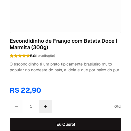
Escondidinho de Frango com Batata Doce |
Marmita (300g)
5.0
(
1
avaliação
)
O escondidinho é um prato tipicamente brasileiro muito
popular no nordeste do país, a ideia é que por baixo do purê
sempre tenha a surpresa especial. Desenvolvemos uma
adaptação utilizando a combinação mais clássica do
mundo esportivo, aqui a doçura do purê de batata-doce
R$ 22,90
esconde o frango desfiado suculento da Mamãe Fitness.
Hummmmm, você não pode deixar de incluir essa marmita
fit delicia no seu planejamento alimentar.
Qtd.
Eu Quero!