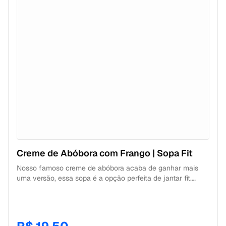
Creme de Abóbora com Frango | Sopa Fit
Nosso famoso creme de abóbora acaba de ganhar mais
uma versão, essa sopa é a opção perfeita de jantar fit.
Super leve combinando com frango desfiado da Mamãe e
cremosinha como tem que ser. No frio ou no calor vai
super bem!