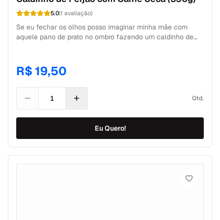
5.0
(
1
avaliação
)
Se eu fechar os olhos posso imaginar minha mãe com
aquele pano de prato no ombro fazendo um caldinho de
feijão, perfeito para aquecer o corpo ou o coração. O
caldinho de feijão com carne seca Da Mamãe Fitness é
sua comfort food saudável! Feito com pouquissimos
R$ 19,50
ingredientes e perfeito para um jantar levinho. Afinal, sopa
também é janta.
Qtd.
Eu Quero!