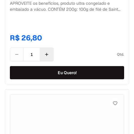
APROVEITE os benefícios, produto ultra congelado e
embalado a vácuo. CONTÉM 200g: 100g de filé de Saint
Peter + 100g de vegetais salteados. CONSERVAÇÃO
Geladeira: 6 dias após descongelamento. Freezer: 180 dias
a partir da data de fabricação. Aqui a gente pensa em tudo,
sabe!? Por isso, você recebe tudo ultracongelado,
R$ 26,80
embalado separadamente à vácuo, garantindo mais
qualidade, sabor e preservação dos nutrientes de cada
alimento. Procurando marmita low carb? Achou! Comida
Qtd.
saudável congelada para comprar com entrega agendada
em SP. #saintpeter #vegetais #lowcarb #dietasemcrise
#comidadeverdade #congeladosdobem #comerbemfazbem
Eu Quero!
#praticidade #jantarleve #reeducacaoalimentar
#dietadobem #comidacaseira Me preparar É SUPER FÁCIL!
MICRO-ONDAS 1. Me rasgue (±cm) no local indicado. 2. Me
aqueça pelo tempo indicado na etiqueta (pode variar
conforme a potência do aparelho). Se for aquecer mais de
uma porção, somar os tempos. 3. Agora é só me abrir,
servir e aproveitar sua refeição saudável! BANHO MARIA 1.
Leve ao fogo uma panela com água suficiente para cobrir
meu conteúdo. 2. Quando começar a ferver coloque-me
na água (não precisa me rasgar). 3. Deixe-me o tempo