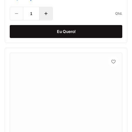
+ 100g de arroz integral com brócolis + 100g de feijão
carioca . CONSERVAÇÃO Geladeira: 6 dias após
Qtd.
descongelamento. Freezer: 180 dias a partir da data de
fabricação.
Eu Quero!