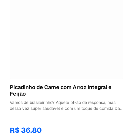
Picadinho de Carne com Arroz Integral e
Feijão
Vamos de brasileirinho? Aquele pf-ão de responsa, mas
dessa vez super saudável e com um toque de comida Da
Mamãe. Impossivel não amar essa refeição saudável que
tem um gostinho de comfort food. APROVEITE os
benefícios, produto ultra congelado e embalado a vácuo.
R$ 36,80
CONTÉM: 300g: 100g de picadinho de carne com vegetais