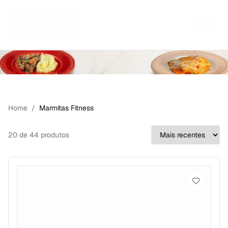
MARMITAS FITNESS
Pular para o conteúdo principal
Home
/
Marmitas Fitness
20
de 44
produto
s