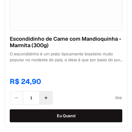
Escondidinho de Carne com Mandioquinha -
Marmita (300g)
O escondidinho é um prato tipicamente brasileiro muito
popular no nordeste do país, a ideia é que por baixo do purê
sempre tenha a surpresa especial. Na nossa adaptação
fitness o purê de mandioquinha esconde a carne moída
feita com ingredientes frescos e ervas aromáticas.
R$ 24,90
Hummmmm, que vontade de brincar de esconde-esconde.
Qtd.
Eu Quero!