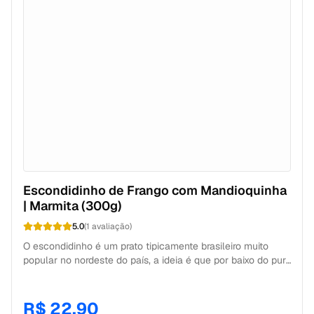
Escondidinho de Frango com Mandioquinha
| Marmita (300g)
5.0
(
1
avaliação
)
O escondidinho é um prato tipicamente brasileiro muito
popular no nordeste do país, a ideia é que por baixo do purê
sempre tenha a surpresa especial. Na nossa adaptação
fitness a intensidade do purê de mandioquinha esconde o
frango desfiado suculento da Mamãe Fitness. Essa marmita
R$ 22,90