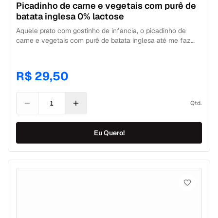
Picadinho de carne e vegetais com purê de
batata inglesa 0% lactose
Aquele prato com gostinho de infancia, o picadinho de
carne e vegetais com purê de batata inglesa até me faz
lembrar da minha mãe chamando para o almoço. Com uma
salada de alface e tomate para acompanhar. O picadinho é
feito com carne de patinho, cenoura e vagem e o purê de
R$ 29,50
batata é zero lactose. Sua comfort food saudável!
APROVEITE os benefícios, produto ultra congelado e
embalado a vácuo. CONTÉM 200g 100g de picadinho de
Qtd.
carne com vegetais 100g de purê de batata inglesa zero
lactose CONSERVAÇÃO Geladeira: 6 dias após
descongelamento. Freezer: 180 dias a partir da data de
Eu Quero!
fabricação. Aqui a gente pensa em tudo, sabe!? Por isso,
você recebe tudo ultracongelado, embalado
separadamente à vácuo, garantindo mais qualidade, sabor
e preservação dos nutrientes de cada alimento. Pensado
por Nutricionistas e Chefs para você! Delivery fit leva na
sua casa ou trabalho em SP e outras regiões.
#frangodesfiado #puredemandioca #vegetaissalteados
#comerbem #emagrecer #emagrecercomsaude
#emagrecersemcrise #comerbem #congeladosdobem #fit