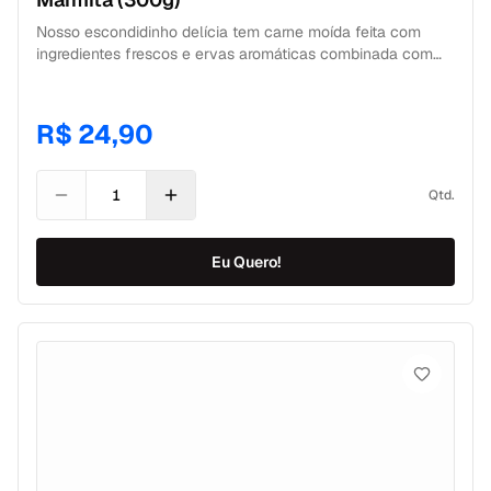
Nosso escondidinho delícia tem carne moída feita com
ingredientes frescos e ervas aromáticas combinada com
nosso purê de batata inglesa super cremoso e zero lactose,
artesanalmente preparado para evidenciar o sabor
maravilhoso desse tubérculo. A melhor Marmita fitness que
R$ 24,90
você já provou!
Qtd.
Eu Quero!