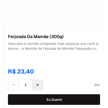
Feijoada Da Mamãe (300g)
Descubra a marmita congelada mais saborosa que você já
provou - a Marmita de Feijoada da Mamãe! Preparada com
ingredientes selecionados e o toque caseiro que só uma
mãe sabe dar, esta refeição é uma explosão de sabor e
nutrição. Nossa feijoada é cuidadosamente congelada para
preservar o frescor e os nutrientes, garantindo uma
R$ 23,40
experiência deliciosa a qualquer momento. Combinando os
cortes mais premiuns, arroz branco soltinho e couve, esta
marmita é perfeita para quem busca praticidade sem abrir
Qtd.
mão do sabor e da saúde. Experimente já e descubra por
que a Marmita de Feijoada da Mamãe vai conquistar o seu
coração e o seu paladar.
Eu Quero!