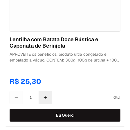
Lentilha com Batata Doce Rústica e
Caponata de Berinjela
APROVEITE os benefícios, produto ultra congelado e
embalado a vácuo. CONTÉM: 300g: 100g de letilha + 100g
de batata doce rústica + 100g de caponata de berinjela.
CONSERVAÇÃO Geladeira: 6 dias após descongelamento.
Freezer: 180 dias a partir da data de fabricação.
R$ 25,30
Qtd.
Eu Quero!