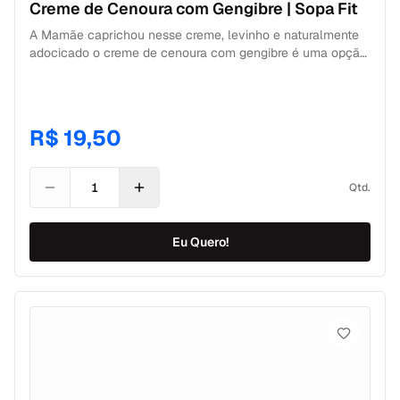
Creme de Cenoura com Gengibre | Sopa Fit
A Mamãe caprichou nesse creme, levinho e naturalmente
adocicado o creme de cenoura com gengibre é uma opção
de refeição saudável perfeita para a almoço ou o jantar.
Imagina a doçura da cenoura com a intensidade do
gengibre, o contraste perfeito! Huummmmm, deu até água
na boca. CONTÉM 350g de Creme de Cenoura com
R$ 19,50
Gengibre. CONSERVAÇÃO Freezer: 120 dias Geladeira: 2
dias após descongelamento.
Qtd.
Eu Quero!