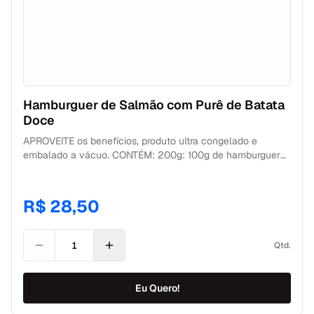
Hamburguer de Salmão com Purê de Batata
Doce
APROVEITE os benefícios, produto ultra congelado e
embalado a vácuo. CONTÉM: 200g: 100g de hamburguer
de salmão + 100g de purê de batata doce. CONSERVAÇÃO
Geladeira: 6 dias após descongelamento. Freezer: 180 dias
a partir da data de fabricação.
R$ 28,50
Qtd.
Eu Quero!