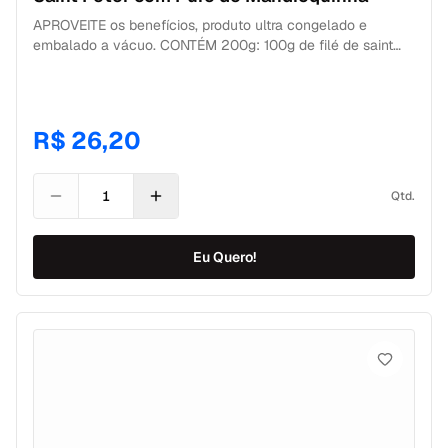
APROVEITE os benefícios, produto ultra congelado e
embalado a vácuo. CONTÉM 200g: 100g de filé de saint
peter + 100g de purê de mandioquinha. CONSERVAÇÃO
Geladeira: 6 dias após descongelamento. Freezer: 180 dias
a partir da data de fabricação. Aqui a gente pensa em tudo,
sabe!? Por isso, você recebe tudo ultracongelado,
R$ 26,20
embalado separadamente à vácuo, garantindo mais
qualidade, sabor e preservação dos nutrientes de cada
alimento. Quer mais praticidade para o seu dia a dia? As
Qtd.
mais gostosas marmitas fit congeladas de SP, você pode
comprar e encomendar aqui! Quer provar uma? #saintpeter
#puredemandioquinha #marmitasfitness
Eu Quero!
#emagrecercomendo #dieta #comidasaudavel #food
#congeladodobem Me preparar É SUPER FÁCIL! MICRO-
ONDAS 1. Me rasgue (±cm) no local indicado. 2. Me aqueça
pelo tempo indicado na etiqueta (pode variar conforme a
potência do aparelho). Se for aquecer mais de uma porção,
somar os tempos. 3. Agora é só me abrir, servir e aproveitar
sua refeição saudável! BANHO MARIA 1. Leve ao fogo uma
panela com água suficiente para cobrir meu conteúdo. 2.
Quando começar a ferver coloque-me na água (não
precisa me rasgar). 3. Deixe-me o tempo indicado na