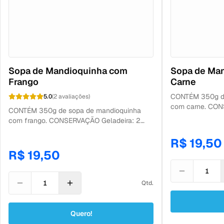
rasgar). 3. Deixe-me o tempo indicado na
embalagem, se for aquecer mais de uma
porção NÃO some os tempos. 4. Agora é só
me abrir, servir e aproveitar sua refeição
saudável. *ATENÇÃO especial para os doces
que tem tempo de aquecimento mais curto
(30 segundos), aquecê-los individualmente.
Sopa de Mandioquinha com
Sopa de Ma
Frango
Carne
CONTÉM 350g de
5.0
(
2
avaliações
)
com carne. CON
CONTÉM 350g de sopa de mandioquinha
após descongela
com frango. CONSERVAÇÃO Geladeira: 2
partir da data d
dias após descongelamento. Freezer: 120
R$ 19,50
dias a partir da data de fabricação.
R$ 19,50
Qtd.
Quero!