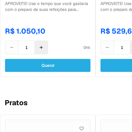
Fitness
Fitness
APROVEITE! Use o tempo que você gastaria
APROVEITE! Use 
com o preparo de suas refeições para
com o preparo d
praticar exercícios e beber bastante água!
trabalhar, ficar 
Contém: 56 refeições.
casa! Contém: 28
R$ 1.050,10
R$ 529,
Qtd.
Quero!
Pratos