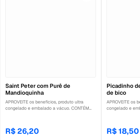
Saint Peter com Purê de
Picadinho d
Mandioquinha
de bico
APROVEITE os benefícios, produto ultra
APROVEITE os ben
congelado e embalado a vácuo. CONTÉM
congelado e em
200g: 100g de filé de saint peter + 100g de
300g de picadin
purê de mandioquinha. CONSERVAÇÃO
bico. CONSERVAÇ
Geladeira: 6 dias após descongelamento.
descongelamento.
R$ 26,20
R$ 18,50
Freezer: 180 dias a partir da data de
da data de fabri
fabricação. Aqui a gente pensa em tudo,
em tudo, sabe!? 