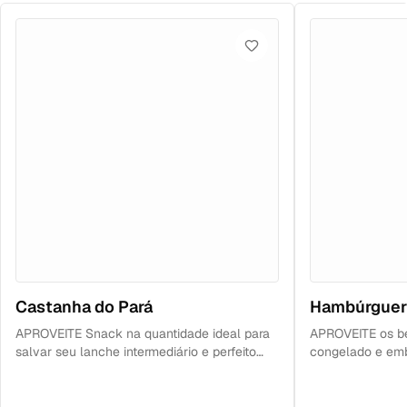
Castanha do Pará
Hambúrguer
APROVEITE Snack na quantidade ideal para
APROVEITE os ben
salvar seu lanche intermediário e perfeito
congelado e em
para levar para qualquer lugar. Nossas
hamburguer de q
castanhas do Pará são in natura, ou seja não
CONSERVAÇÃO Ge
são submetidas a altas temperaturas, o que
descongelamento.