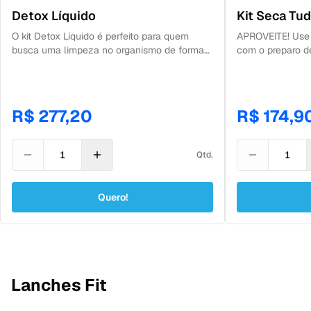
Detox Líquido
Kit Seca Tud
O kit Detox Líquido é perfeito para quem
APROVEITE! Use 
busca uma limpeza no organismo de forma
com o preparo d
prática e saudável. Aproveite que não terá
praticar exercíc
que preparar suas refeições e tire um
Contém: 7 refeiç
tempinho para MEDITAR e desintoxicar a
mente! CONTÉM 15 refeições, sendo 9 sucos
R$ 277,20
R$ 174,9
prensados a frio e 6 sopas.
Qtd.
Quero!
Lanches Fit