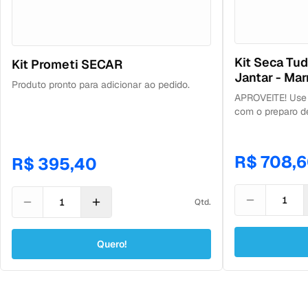
Kit Seca Tud
Kit Prometi SECAR
Jantar - Mar
Produto pronto para adicionar ao pedido.
APROVEITE! Use 
com o preparo d
praticar exercíc
Contém: 28 refei
almoço e 14 para
R$ 708,
R$ 395,40
Qtd.
Quero!