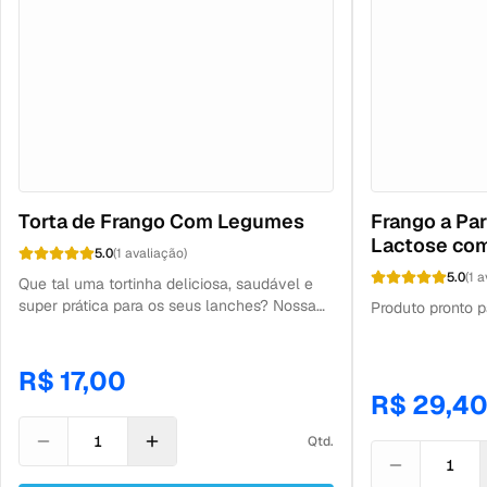
Torta de Frango Com Legumes
Frango a Pa
Lactose com
5.0
(
1
avaliação
)
5.0
(
1
a
Que tal uma tortinha deliciosa, saudável e
super prática para os seus lanches? Nossa
Produto pronto p
Torta de Frango com Legumes Fit sem
lactose tem massa leve, recheio suculento
de frango desfiado com legumes
R$ 17,00
selecionados e aquele sabor caseiro que
R$ 29,4
lembra comida feita pela mamãe. Perfeita
para quem busca uma opção nutritiva,
Qtd.
ultracongelada e sem complicação no dia a
dia!