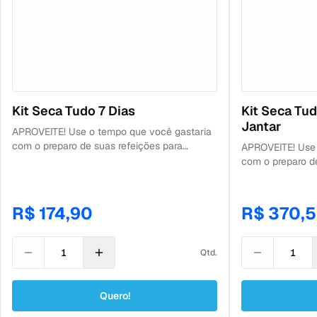
Kit Seca Tudo 7 Dias
Kit Seca Tudo 7 D
Jantar
APROVEITE! Use o tempo que você gastaria
com o preparo de suas refeições para
APROVEITE! Use 
praticar exercícios e beber bastante água!
com o preparo d
Contém: 7 refeições.
praticar exercíc
Contém: 14 refe
e 7 para o jantar.
R$ 174,90
R$ 370,
Qtd.
Quero!