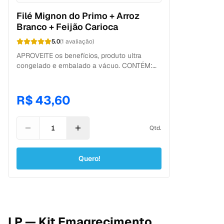
Filé Mignon do Primo + Arroz
Branco + Feijão Carioca
5.0
(
1
avaliação
)
APROVEITE os benefícios, produto ultra
congelado e embalado a vácuo. CONTÉM:
300g: 100g de filé mignon do primo + 100g
de arroz integral branco + 100g de feijão
carioca . CONSERVAÇÃO Geladeira: 6 dias
R$ 43,60
após descongelamento. Freezer: 180 dias a
partir da data de fabricação.
Qtd.
Quero!
LP — Kit Emagrecimento