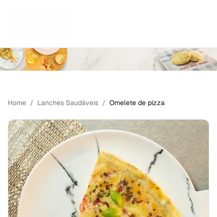
LANCHES SAUDÁVEIS
Home
/
Lanches Saudáveis
/
Omelete de pizza