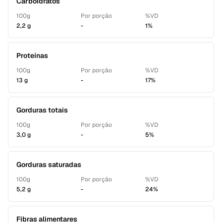
Carboidratos
100g
Por porção
%VD
2,2 g
-
1%
Proteínas
100g
Por porção
%VD
13 g
-
17%
Gorduras totais
100g
Por porção
%VD
3,0 g
-
5%
Gorduras saturadas
100g
Por porção
%VD
5,2 g
-
24%
Fibras alimentares