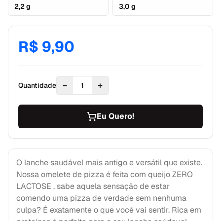
2,2 g
3,0 g
R$ 9,90
−
+
Quantidade
1
Eu Quero!
O lanche saudável mais antigo e versátil que existe.
Nossa omelete de pizza é feita com queijo ZERO
LACTOSE , sabe aquela sensação de estar
comendo uma pizza de verdade sem nenhuma
culpa? É exatamente o que você vai sentir. Rica em