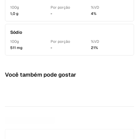
100g
Por porção
%VD
1,0 g
-
4%
Sódio
100g
Por porção
%VD
511 mg
-
21%
Você também pode gostar